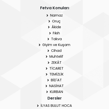
Fetva Konuları
Namaz
Oruç
Âkide
Fıkıh
Takva
Giyim ve Kuşam
Cihad
Muhtelif
ZEKÂT
TİCARET
TEMİZLİK
BİD'AT
NASİHAT
KURBAN
Dersler
İLYAS BULUT HOCA