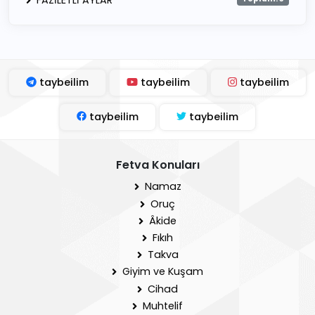
FAZİLETLİ AYLAR
taybeilim
taybeilim
taybeilim
taybeilim
taybeilim
Fetva Konuları
Namaz
Oruç
Âkide
Fıkıh
Takva
Giyim ve Kuşam
Cihad
Muhtelif