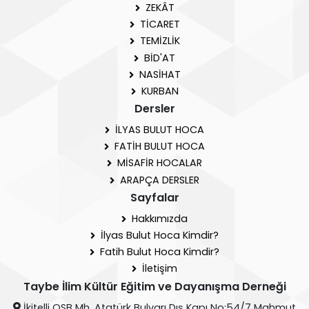
ZEKÂT
TİCARET
TEMİZLİK
BİD'AT
NASİHAT
KURBAN
Dersler
İLYAS BULUT HOCA
FATİH BULUT HOCA
MİSAFİR HOCALAR
ARAPÇA DERSLER
Sayfalar
Hakkımızda
İlyas Bulut Hoca Kimdir?
Fatih Bulut Hoca Kimdir?
İletişim
Taybe İlim Kültür Eğitim ve Dayanışma Derneği
İkitelli OSB Mh. Atatürk Bulvarı Dış Kapı No:54/7 Mahmut