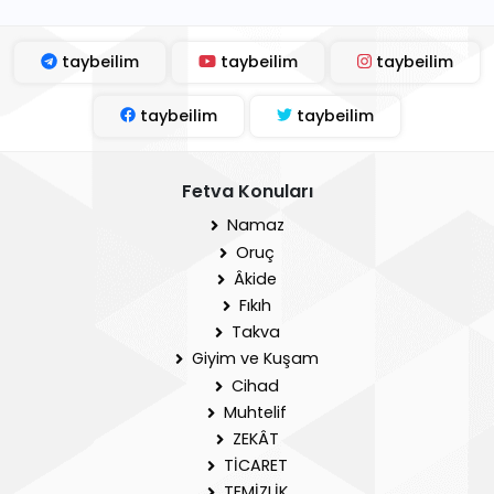
taybeilim
taybeilim
taybeilim
taybeilim
taybeilim
Fetva Konuları
Namaz
Oruç
Âkide
Fıkıh
Takva
Giyim ve Kuşam
Cihad
Muhtelif
ZEKÂT
TİCARET
TEMİZLİK