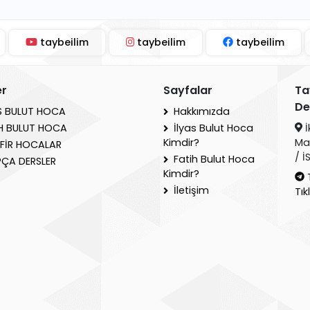
taybeilim
taybeilim
taybeilim
er
Sayfalar
Ta
De
S BULUT HOCA
Hakkımızda
İ
H BULUT HOCA
İlyas Bulut Hoca
Ma
Kimdir?
FİR HOCALAR
/ 
Fatih Bulut Hoca
ÇA DERSLER
Kimdir?
İletişim
Tık