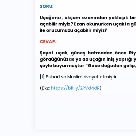
SORU:
Uçağımız, akşam ezanından yaklaşık bi
açabilir miyiz? Ezan okunurken uçakta 
ile orucumuzu açabilir miyiz?
CEVAP:
Şayet uçak, güneş batmadan önce Riya
gördüğünüzde ya da uçağın iniş yaptığı y
şöyle buyurmuştur “Gece doğudan gelip, g
[1] Buharî ve Müslim rivayet etmiştir.
(Bkz;
https://bit.ly/2PVd4dR
)