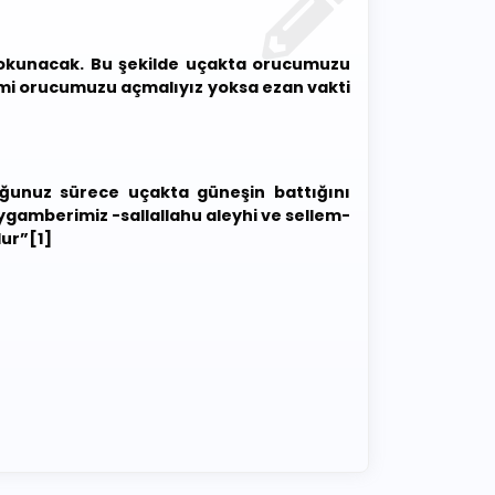
 okunacak. Bu şekilde uçakta orucumuzu
mi orucumuzu açmalıyız yoksa ezan vakti
ğunuz sürece uçakta güneşin battığını
ygamberimiz -sallallahu aleyhi ve sellem-
ur”[1]