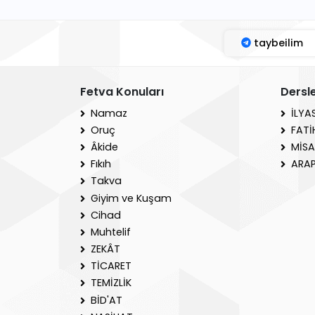
taybeilim
Fetva Konuları
Dersl
Namaz
İLYA
Oruç
FATİ
Âkide
MİSA
Fıkıh
ARAP
Takva
Giyim ve Kuşam
Cihad
Muhtelif
ZEKÂT
TİCARET
TEMİZLİK
BİD'AT