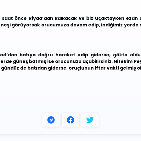
r saat önce Riyad’dan kalkacak ve biz uçaktayken ezan
güneşi görüyorsak orucumuza devam edip, indiğimiz yerde 
d’dan batıya doğru hareket edip giderse; gökte oldu
erde güneş batmış ise orucunuzu açabilirsiniz. Nitekim Pe
ündüz de batıdan giderse, oruçlunun iftar vakti gelmiş ol