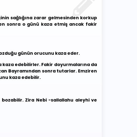
inin sağlığına zarar gelmesinden korkup
en sonra o günü kaza etmiş ancak fakir
 bozduğu günün orucunu kaza eder.
a kaza edebilirler. Fakir doyurmalarına da
zan Bayramından sonra tutarlar. Emziren
nu kaza edebilir.
zabilir. Zira Nebi -sallallahu aleyhi ve