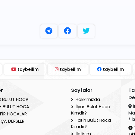
taybeilim
taybeilim
taybeilim
er
Sayfalar
Ta
De
S BULUT HOCA
Hakkımızda
İ
H BULUT HOCA
İlyas Bulut Hoca
Ma
Kimdir?
FİR HOCALAR
/ 
Fatih Bulut Hoca
ÇA DERSLER
Kimdir?
İletişim
Tık