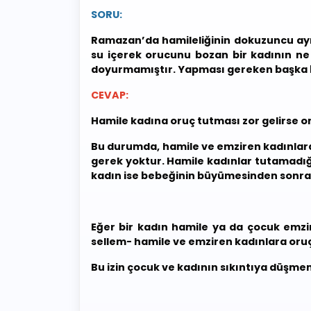
SORU:
Ramazan’da hamileliğinin dokuzuncu ayı
su içerek orucunu bozan bir kadının n
doyurmamıştır. Yapması gereken başka b
CEVAP:
Hamile kadına oruç tutması zor gelirse 
Bu durumda, hamile ve emziren kadınlara o
gerek yoktur. Hamile kadınlar tutamadı
kadın ise bebeğinin büyümesinden sonra,
Eğer bir kadın hamile ya da çocuk emzir
sellem- hamile ve emziren kadınlara oruç
Bu izin çocuk ve kadının sıkıntıya düşmeme