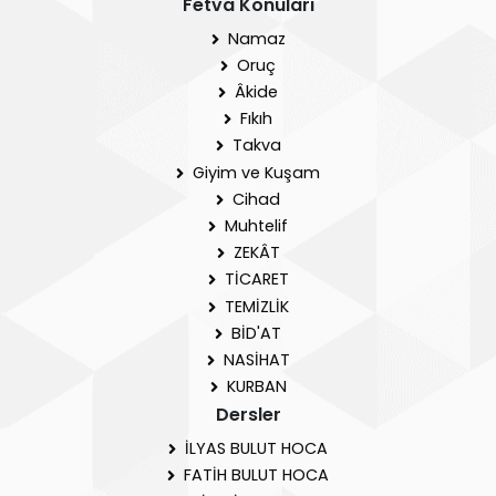
Fetva Konuları
Namaz
Oruç
Âkide
Fıkıh
Takva
Giyim ve Kuşam
Cihad
Muhtelif
ZEKÂT
TİCARET
TEMİZLİK
BİD'AT
NASİHAT
KURBAN
Dersler
İLYAS BULUT HOCA
FATİH BULUT HOCA