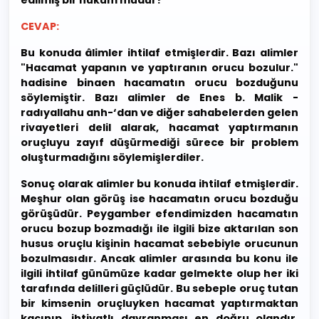
edilmiş bir hüküm müdür?
CEVAP:
Bu konuda âlimler ihtilaf etmişlerdir. Bazı alimler
"Hacamat yapanın ve yaptıranın orucu bozulur."
hadisine binaen hacamatın orucu bozduğunu
söylemiştir. Bazı alimler de Enes b. Malik -
radıyallahu anh-‘dan ve diğer sahabelerden gelen
rivayetleri delil alarak, hacamat yaptırmanın
oruçluyu zayıf düşürmediği sürece bir problem
oluşturmadığını söylemişlerdiler.
Sonuç olarak alimler bu konuda ihtilaf etmişlerdir.
Meşhur olan görüş ise hacamatın orucu bozduğu
görüşüdür. Peygamber efendimizden hacamatın
orucu bozup bozmadığı ile ilgili bize aktarılan son
husus oruçlu kişinin hacamat sebebiyle orucunun
bozulmasıdır. Ancak alimler arasında bu konu ile
ilgili ihtilaf günümüze kadar gelmekte olup her iki
tarafında delilleri güçlüdür. Bu sebeple oruç tutan
bir kimsenin oruçluyken hacamat yaptırmaktan
kaçınıp, ihtiyatlı davranması en doğru olandır.