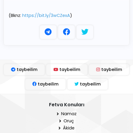
(Bknz:
https://bit.ly/3wCZexA
)
taybeilim
taybeilim
taybeilim
taybeilim
taybeilim
Fetva Konuları
Namaz
Oruç
Âkide