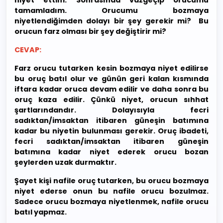
niyet ettim. Sonrasında vazgeçip orucumu
tamamladım. Orucumu bozmaya
niyetlendiğimden dolayı bir şey gerekir mi? Bu
orucun farz olması bir şey değiştirir mi?
CEVAP:
Farz orucu tutarken kesin bozmaya niyet edilirse
bu oruç batıl olur ve günün geri kalan kısmında
iftara kadar oruca devam edilir ve daha sonra bu
oruç kaza edilir. Çünkü niyet, orucun sıhhat
şartlarındandır. Dolayısıyla fecri
sadıktan/imsaktan itibaren güneşin batımına
kadar bu niyetin bulunması gerekir. Oruç ibadeti,
fecri sadıktan/imsaktan itibaren güneşin
batımına kadar niyet ederek orucu bozan
şeylerden uzak durmaktır.
Şayet kişi nafile oruç tutarken, bu orucu bozmaya
niyet ederse onun bu nafile orucu bozulmaz.
Sadece orucu bozmaya niyetlenmek, nafile orucu
batıl yapmaz.