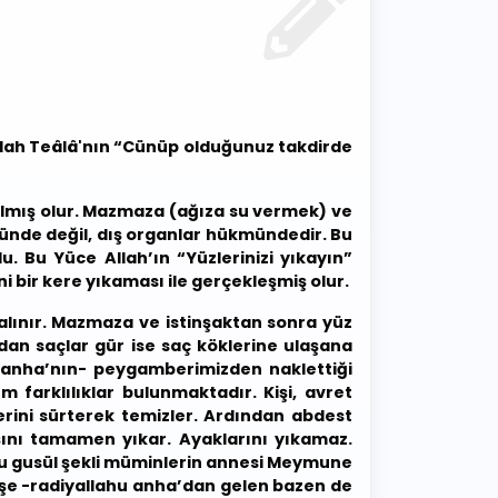
Allah Teâlâ'nın “Cünüp olduğunuz takdirde
i almış olur. Mazmaza (ağıza su vermek) ve
nde değil, dış organlar hükmündedir. Bu
. Bu Yüce Allah’ın “Yüzlerinizi yıkayın”
i bir kere yıkaması ile gerçekleşmiş olur.
alınır. Mazmaza ve istinşaktan sonra yüz
ndan saçlar gür ise saç köklerine ulaşana
u anha’nın- peygamberimizden naklettiği
m farklılıklar bulunmaktadır. Kişi, avret
erini sürterek temizler. Ardından abdest
şını tamamen yıkar. Ayaklarını yıkamaz.
. Bu gusül şekli müminlerin annesi Meymune
 Aişe -radiyallahu anha’dan gelen bazen de