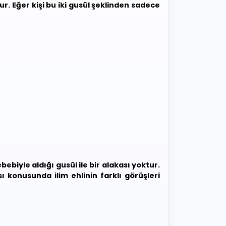
r. Eğer kişi bu iki gusül şeklinden sadece
biyle aldığı gusül ile bir alakası yoktur.
konusunda ilim ehlinin farklı görüşleri