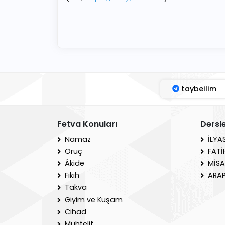
taybeilim
Fetva Konuları
Dersl
Namaz
İLYA
Oruç
FATİ
Âkide
MİSA
Fıkıh
ARAP
Takva
Giyim ve Kuşam
Cihad
Muhtelif