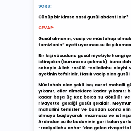
SORU:
Cünüp bir kimse nasıl gusül abdesti alır?
CEVAP:
Gusül almanın, vacip ve müstehap olmak ü
temizlenin” ayeti uyarınca su ile yıkamas
Bir kişi vücudunu gusül niyetiyle hangi ş
istinşakın (buruna su çekmek) buna dah
sebeple Allah rasûlü -sallallahu aleyhi
ayetinin tefsiridir. Hasılı vacip olan gus
Müstehab olan şekli ise; avret mahalli 
yıkanır, eller dirseklere kadar yıkanır;
kadar başa üç kez bolca su dökülür ve 
rivayette geldiği gusül şeklidir. Meymun
mahallini temizler ve bundan sonra elin
almaya başlayarak mazmaza ve istinşak 
Ardından su ile bedeninin geri kalan yerl
-radiyallahu anha- ‘dan gelen rivayette b