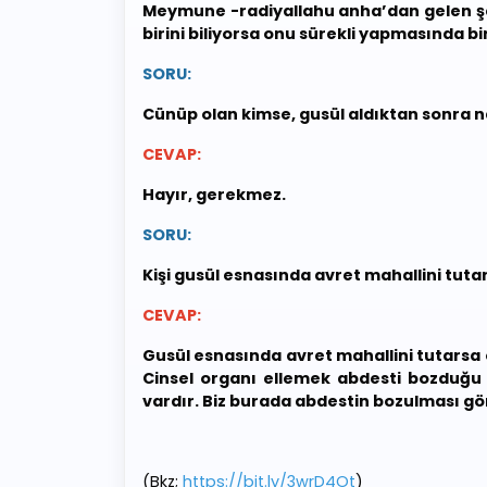
Meymune -radiyallahu anha’dan gelen şekli
birini biliyorsa onu sürekli yapmasında bi
SORU:
Cünüp olan kimse, gusül aldıktan sonra n
CEVAP:
Hayır, gerekmez.
SORU:
Kişi gusül esnasında avret mahallini tut
CEVAP:
Gusül esnasında avret mahallini tutarsa o
Cinsel organı ellemek abdesti bozduğu 
vardır. Biz burada abdestin bozulması gö
(Bkz;
https://bit.ly/3wrD4Ot
)