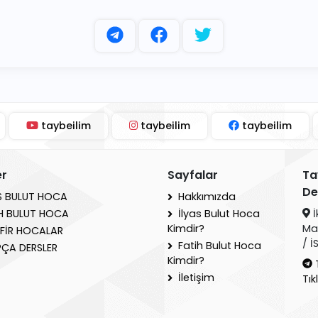
taybeilim
taybeilim
taybeilim
er
Sayfalar
Ta
De
S BULUT HOCA
Hakkımızda
İ
H BULUT HOCA
İlyas Bulut Hoca
Ma
Kimdir?
FİR HOCALAR
/ 
Fatih Bulut Hoca
ÇA DERSLER
Kimdir?
İletişim
Tık