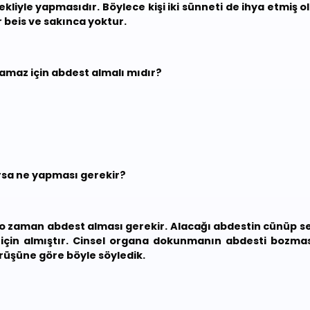
yle yapmasıdır. Böylece kişi iki sünneti de ihya etmiş olu
r beis ve sakınca yoktur.
amaz için abdest almalı mıdır?
arsa ne yapması gerekir?
 zaman abdest alması gerekir. Alacağı abdestin cünüp sebe
için almıştır. Cinsel organa dokunmanın abdesti bozması 
rüşüne göre böyle söyledik.