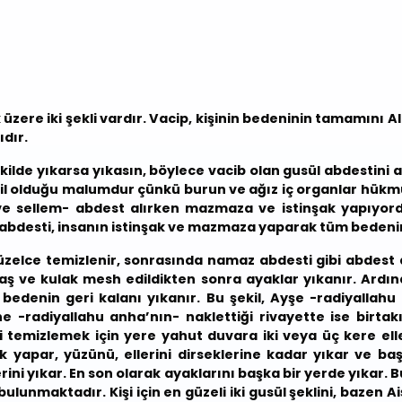
zere iki şekli vardır. Vacip, kişinin bedeninin tamamını 
ıdır.
ekilde yıkarsa yıkasın, böylece vacib olan gusül abdestin
il olduğu malumdur çünkü burun ve ağız iç organlar hükmü
 ve sellem- abdest alırken mazmaza ve istinşak yapıyordu
ül abdesti, insanın istinşak ve mazmaza yaparak tüm bedenin
güzelce temizlenir, sonrasında namaz abdesti gibi abdest 
 baş ve kulak mesh edildikten sonra ayaklar yıkanır. Ardı
bedenin geri kalanı yıkanır. Bu şekil, Ayşe -radiyallah
e -radiyallahu anha’nın- naklettiği rivayette ise birtakı
i temizlemek için yere yahut duvara iki veya üç kere ell
yapar, yüzünü, ellerini dirseklerine kadar yıkar ve ba
erini yıkar. En son olarak ayaklarını başka bir yerde yıkar
ulunmaktadır. Kişi için en güzeli iki gusül şeklini, bazen